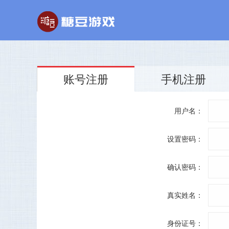
账号注册
手机注册
玄幻游戏
回合制游戏
国战
用户名：
玄天之剑
醉红楼
秦
剑啸九州
醉八仙
斗
设置密码：
确认密码：
真实姓名：
身份证号：