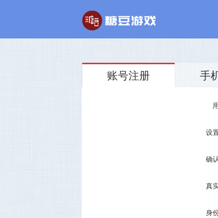
账号注册
手
玄幻游戏
回合制游戏
玄天之剑
醉红楼
剑啸九州
醉八仙
设
确
真
身