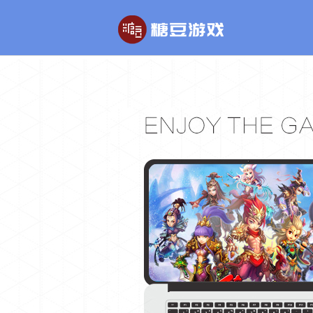
玄幻游戏
回合制游戏
玄天之剑
醉红楼
剑啸九州
醉八仙