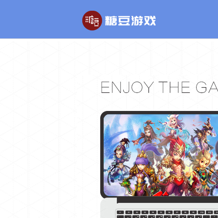
玄幻游戏
回合制游戏
玄天之剑
醉红楼
剑啸九州
醉八仙