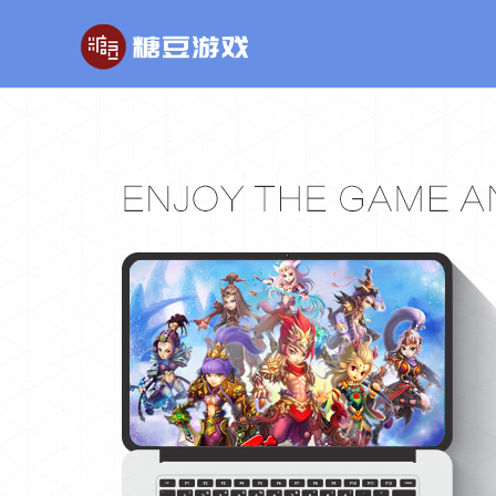
玄幻游戏
回合制游戏
国战
玄天之剑
醉红楼
秦
剑啸九州
醉八仙
斗