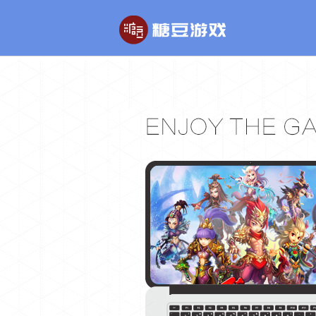
玄幻游戏
回合制游戏
玄天之剑
醉红楼
剑啸九州
醉八仙