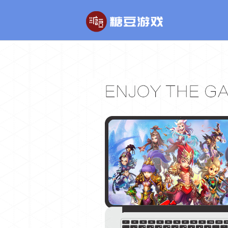
玄幻游戏
回合制游戏
玄天之剑
醉红楼
剑啸九州
醉八仙