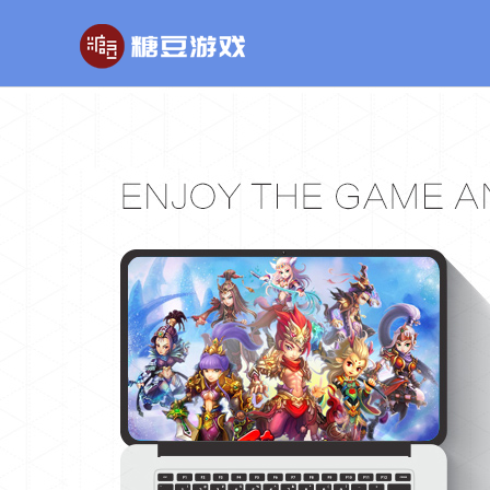
玄幻游戏
回合制游戏
国战
玄天之剑
醉红楼
秦
剑啸九州
醉八仙
斗