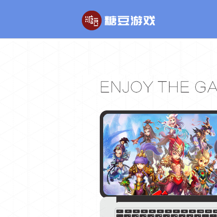
玄幻游戏
回合制游戏
玄天之剑
醉红楼
剑啸九州
醉八仙