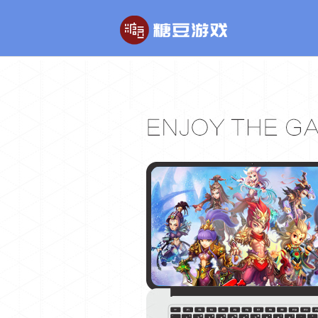
玄幻游戏
回合制游戏
玄天之剑
醉红楼
剑啸九州
醉八仙