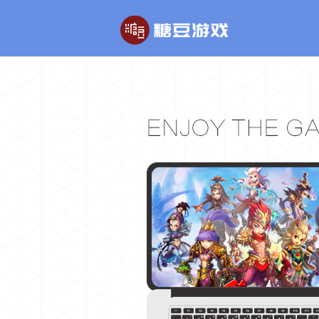
玄幻游戏
回合制游戏
玄天之剑
醉红楼
剑啸九州
醉八仙