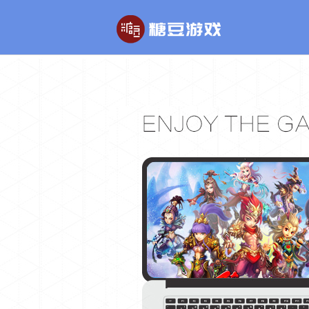
玄幻游戏
回合制游戏
玄天之剑
醉红楼
剑啸九州
醉八仙