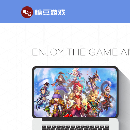
玄幻游戏
回合制游戏
国战
玄天之剑
醉红楼
秦
剑啸九州
醉八仙
斗