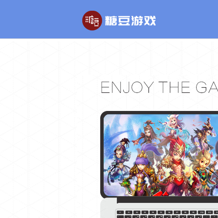
玄幻游戏
回合制游戏
玄天之剑
醉红楼
剑啸九州
醉八仙