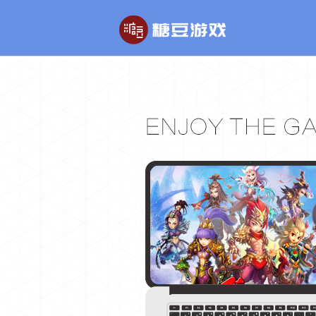
玄幻游戏
回合制游戏
玄天之剑
醉红楼
剑啸九州
醉八仙