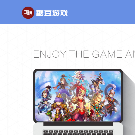
玄幻游戏
回合制游戏
国战
玄天之剑
醉红楼
秦
剑啸九州
醉八仙
斗