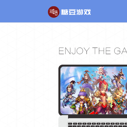
玄幻游戏
回合制游戏
玄天之剑
醉红楼
剑啸九州
醉八仙