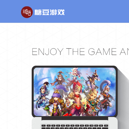
玄幻游戏
回合制游戏
国战
玄天之剑
醉红楼
秦
剑啸九州
醉八仙
斗