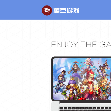
玄幻游戏
回合制游戏
玄天之剑
醉红楼
剑啸九州
醉八仙