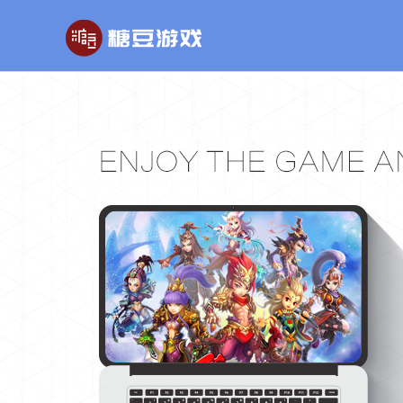
玄幻游戏
回合制游戏
国战
玄天之剑
醉红楼
秦
剑啸九州
醉八仙
斗