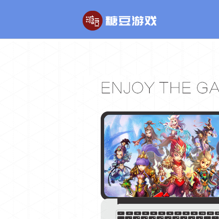
玄幻游戏
回合制游戏
玄天之剑
醉红楼
剑啸九州
醉八仙